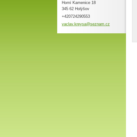
Horní Kamenice 18
345 62 Holýšov
+420724290553
vaclav.k
reysa@se
znam.cz