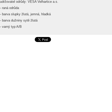
udržovatel odrůdy: VESA Velhartice a.s.
- raná odrůda
- barva slupky žlutá, jemná, hladká
- barva dužniny sytě žlutá
- varný typ A/B