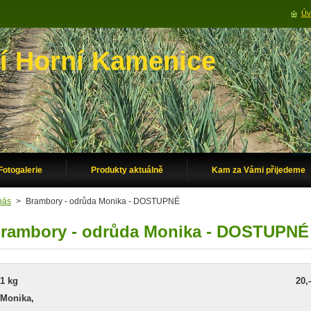
Úv
í Horní Kamenice
Fotogalerie
Produkty aktuálně
Kam za Vámi přijedeme
nás
>
Brambory - odrůda Monika - DOSTUPNÉ
rambory - odrůda Monika - DOSTUPNÉ
1 kg 20,- 
Monika,