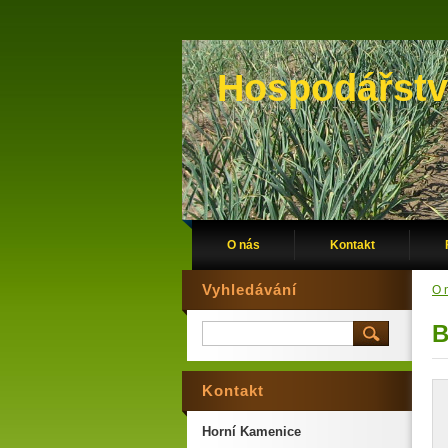
Hospodářstv
O nás
Kontakt
Vyhledávání
O 
B
Kontakt
Horní Kamenice