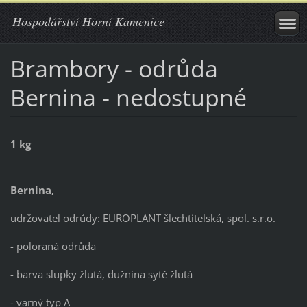
Hospodářství Horní Kamenice
Brambory - odrůda
Bernina - nedostupné
1 kg
Bernina,
udržovatel odrůdy: EUROPLANT šlechtitelská, spol. s.r.o.
- poloraná odrůda
- barva slupky žlutá, dužnina sytě žlutá
- varný typ A