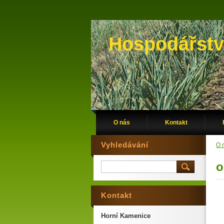
Hospodářstv
O nás
Kontakt
Vyhledávání
O 
o
Kontakt
Horní Kamenice