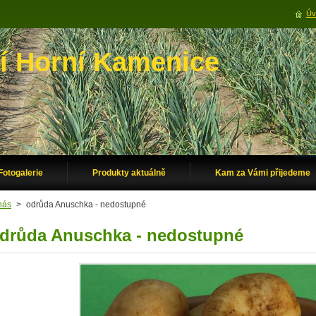
Úv
í Horní Kamenice
Fotogalerie
Produkty aktuálně
Kam za Vámi přijedeme
nás
>
odrůda Anuschka - nedostupné
drůda Anuschka - nedostupné