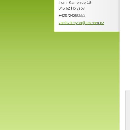
Horní Kamenice 18
345 62 Holýšov
+420724290553
vaclav.k
reysa@se
znam.cz