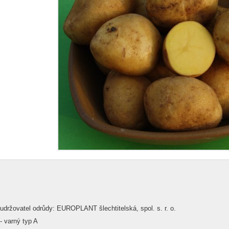
udržovatel odrůdy: EUROPLANT šlechtitelská, spol. s. r. o.
- varný typ A